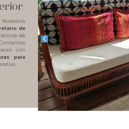
erior
 Nuestros
uretano de
tectora de
es Contamos
erior con
uras para
rativo.