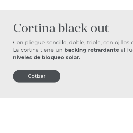
Cortinero recto
Cortinero recto calidad hotelera con
riel d
color blanco contamos. con correderas, carro
bastones de fibra de vidrio. Sus pri
características son su
resistencia y durabilida
Cotizar