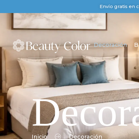
Envío gratis en
Decoración
B
Decor
Inicio
Decoración