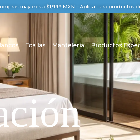
 compras mayores a $1,999 MXN – Aplica para productos de
lancos
Toallas
Mantelería
Productos Espec
ación