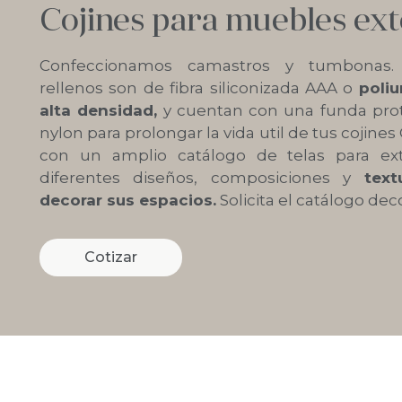
Cojines para muebles ext
Confeccionamos camastros y tumbonas.
rellenos son de fibra siliconizada AAA o
poli
alta densidad,
y cuentan con una funda pro
nylon para prolongar la vida util de tus cojin
con un amplio catálogo de telas para ext
diferentes diseños, composiciones y
text
decorar sus espacios.
Solicita el catálogo deco
Cotizar