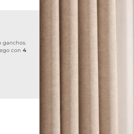
e aluminio
s, topes y
ncipales
d.